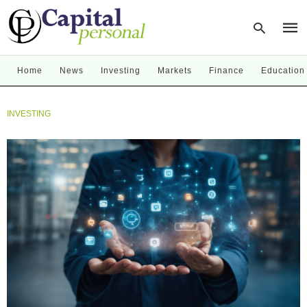
Home
News
Investing
Markets
Finance
Education
Type
INVESTING
your
sear
quer
and
hit
enter